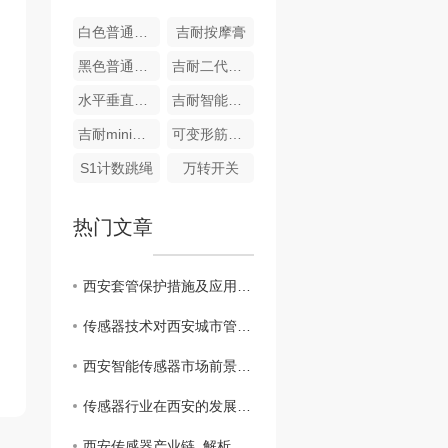
白色普通尼龙扎带
吉耐按摩膏
黑色普通尼龙扎带
吉耐二代电动筋膜球
水平垂直燃烧试验机与通电起痕试验机
吉耐智能空气屏跳绳
吉耐mini筋膜枪
可变形筋膜枪
S1计数跳绳
万转开关
热门文章
西安套管保护措施及应用技术
传感器技术对西安城市管理的重要性
西安智能传感器市场前景分析
传感器行业在西安的发展趋势展望
西安传感器产业链..解析