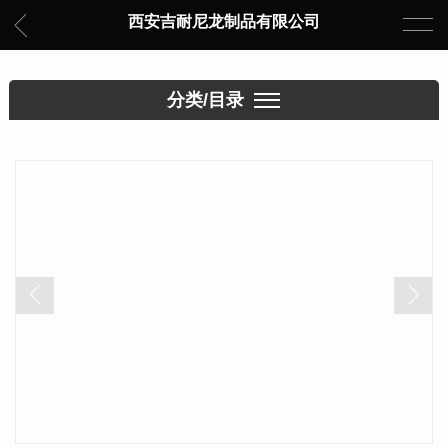
西安吉耐尼龙制品有限公司
分类/目录