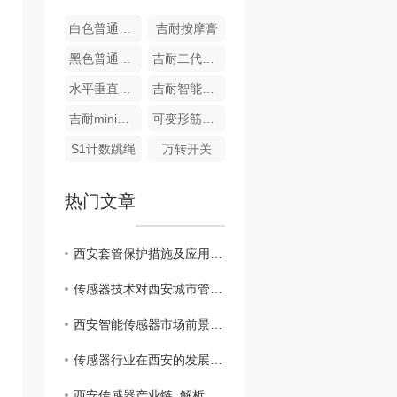
白色普通尼龙扎带
吉耐按摩膏
黑色普通尼龙扎带
吉耐二代电动筋膜球
水平垂直燃烧试验机与通电起痕试验机
吉耐智能空气屏跳绳
吉耐mini筋膜枪
可变形筋膜枪
S1计数跳绳
万转开关
热门文章
西安套管保护措施及应用技术
传感器技术对西安城市管理的重要性
西安智能传感器市场前景分析
传感器行业在西安的发展趋势展望
西安传感器产业链..解析