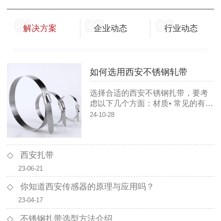
01
02
03
解决方案
企业动态
行业动态
如何选用西安不锈钢轧带
选择合适的西安不锈钢扎带，要考
虑以下几个方面：材质• 常见的有
304和316不锈钢。304不锈钢适用
24-10-28
于一般环境，像室内的普通管道包
扎、电器线束整理等。316不锈钢耐
腐蚀性更强，适合在恶劣的环境中
西安扎带
使用。
23-06-21
你知道西安传感器的原理与应用吗？
23-04-17
不锈钢扎带选型方法介绍